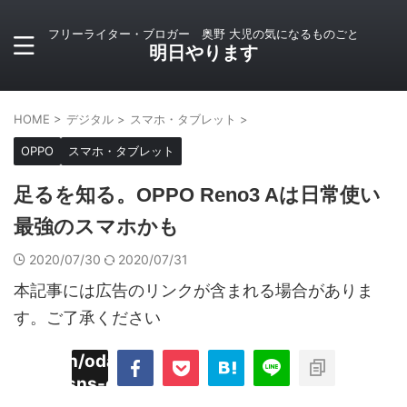
フリーライター・ブロガー 奥野 大児の気になるものごと
明日やります
HOME
>
デジタル
>
スマホ・タブレット
>
OPPO
スマホ・タブレット
足るを知る。OPPO Reno3 Aは日常使い
最強のスマホかも
2020/07/30
2020/07/31
本記事には広告のリンクが含まれる場合がありま
す。ご了承ください
imyoojin/odaiji.com/public_html/blog/wp-
on
2
/plugins/sns-count-cache/sns-count-
line
hp