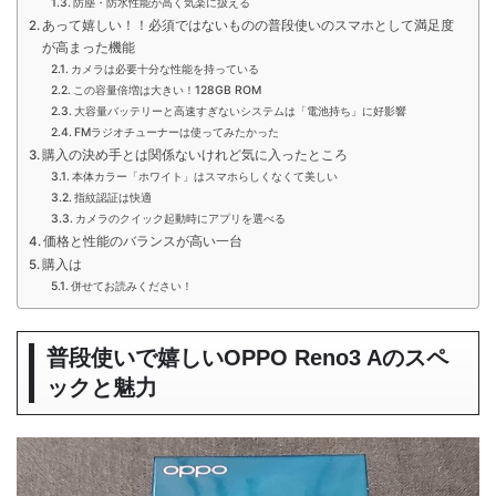
防塵・防水性能が高く気楽に扱える
あって嬉しい！！必須ではないものの普段使いのスマホとして満足度
が高まった機能
カメラは必要十分な性能を持っている
この容量倍増は大きい！128GB ROM
大容量バッテリーと高速すぎないシステムは「電池持ち」に好影響
FMラジオチューナーは使ってみたかった
購入の決め手とは関係ないけれど気に入ったところ
本体カラー「ホワイト」はスマホらしくなくて美しい
指紋認証は快適
カメラのクイック起動時にアプリを選べる
価格と性能のバランスが高い一台
購入は
併せてお読みください！
普段使いで嬉しいOPPO Reno3 Aのスペ
ックと魅力