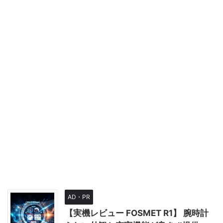
AD・PR
【実機レビュー FOSMET R1】 腕時計