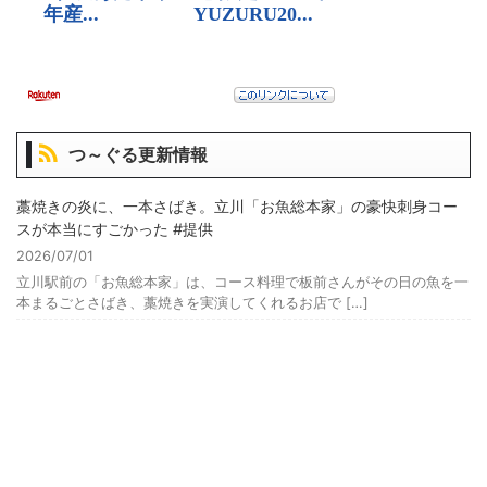
つ～ぐる更新情報
藁焼きの炎に、一本さばき。立川「お魚総本家」の豪快刺身コー
スが本当にすごかった #提供
2026/07/01
立川駅前の「お魚総本家」は、コース料理で板前さんがその日の魚を一
本まるごとさばき、藁焼きを実演してくれるお店で […]