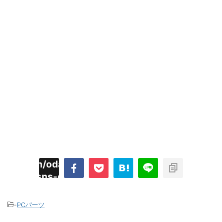
imyoojin/odaiji.com/public_html/blog/wp-
on
2
/plugins/sns-count-cache/sns-count-
line
hp
-
PCパーツ