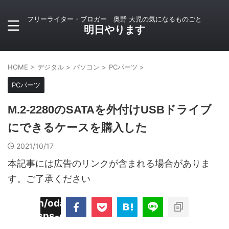
フリーライター・ブロガー 奥野 大児の気になるものごと
明日やります
HOME
>
デジタル
>
パソコン
>
PCパーツ
>
PCパーツ
M.2-2280のSATAを外付けUSBドライブ
にできるケースを購入した
2021/10/17
本記事には広告のリンクが含まれる場合がありま
す。ご了承ください
imyoojin/odaiji.com/public_html/blog/wp-
on
2
/plugins/sns-count-cache/sns-count-
line
hp