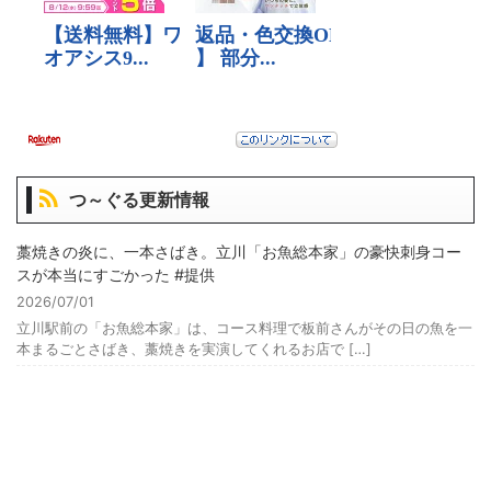
つ～ぐる更新情報
藁焼きの炎に、一本さばき。立川「お魚総本家」の豪快刺身コー
スが本当にすごかった #提供
2026/07/01
立川駅前の「お魚総本家」は、コース料理で板前さんがその日の魚を一
本まるごとさばき、藁焼きを実演してくれるお店で […]