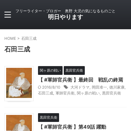
フリーライター・ブロガー 奥野 大児の気になるものごと
明日やります
HOME
>
石田三成
石田三成
関ヶ原の戦い
黒田官兵衛
【 #軍師官兵衛 】最終回 戦乱の終焉
2016/8/10
大河ドラマ
,
岡田准一
,
徳川家康
,
石田三成
,
軍師官兵衛
,
関ヶ原の戦い
,
黒田官兵衛
黒田官兵衛
【 #軍師官兵衛 】第49話 躍動