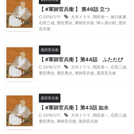
【 #軍師官兵衛 】 第46話 立つ
2016/1/11
大河ドラマ
,
岡田准一
,
徳川家康
,
石田三成
,
豊臣秀吉
,
軍師官兵衛
,
関ヶ原の戦
,
黒田
官兵衛
黒田官兵衛
【 #軍師官兵衛 】第44話 ふたたび
2016/1/11
大河ドラマ
,
岡田准一
,
石田三成
,
豊臣秀吉
,
豊臣秀次
,
軍師官兵衛
,
黒田官兵衛
黒田官兵衛
【 #軍師官兵衛 】第43話 如水
2016/1/11
大河ドラマ
,
岡田准一
,
石田三成
,
豊臣秀吉
,
軍師官兵衛
,
黒田官兵衛