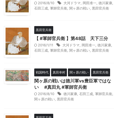
2016/8/10
大河ドラマ
,
岡田准一
,
徳川家康
,
石田三成
,
軍師官兵衛
,
関ヶ原の戦い
,
黒田官兵衛
黒田官兵衛
【 #軍師官兵衛 】第48話 天下三分
2016/1/11
大河ドラマ
,
岡田准一
,
徳川家康
,
石田三成
,
軍師官兵衛
,
関ヶ原の戦い
,
黒田官兵衛
戦国時代
真田幸村
関ヶ原の戦い
黒田官兵衛
関ヶ原の戦いは徳川軍vs豊臣軍ではな
い #真田丸 #軍師官兵衛
2016/8/10
徳川家康
,
石田三成
,
軍師官兵衛
,
関ヶ原の戦い
,
黒田官兵衛
黒田官兵衛