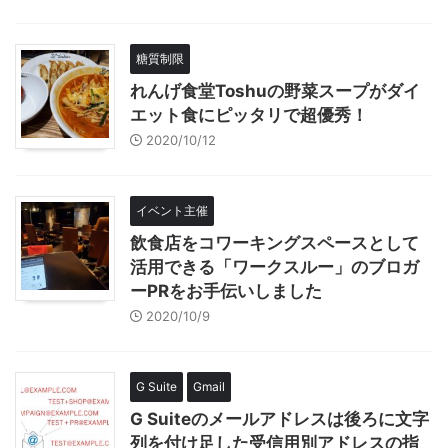
糖質制限
れんげ食堂Toshuの野菜スープがダイ
エット食にピッタリで超優秀！
2020/10/12
イベント主催
飲食店をコワーキングスペースとして
活用できる「ワークスルー」のブロガ
ーPRをお手伝いしました
2020/10/9
G Suite
Gmail
G Suiteのメールアドレスは後ろに文字
列を付け足した受信用別アドレスの指