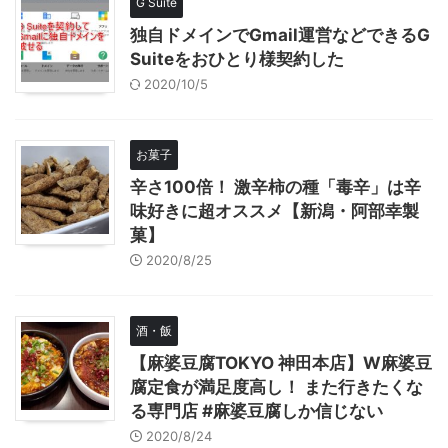
G Suite
独自ドメインでGmail運営などできるG
Suiteをおひとり様契約した
2020/10/5
お菓子
辛さ100倍！ 激辛柿の種「毒辛」は辛
味好きに超オススメ【新潟・阿部幸製
菓】
2020/8/25
酒・飯
【麻婆豆腐TOKYO 神田本店】W麻婆豆
腐定食が満足度高し！ また行きたくな
る専門店 #麻婆豆腐しか信じない
2020/8/24