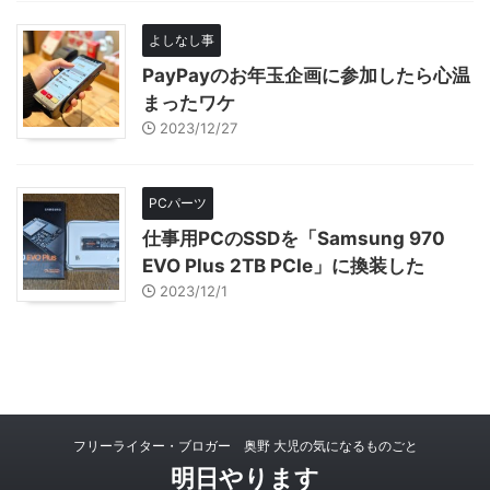
よしなし事
PayPayのお年玉企画に参加したら心温
まったワケ
2023/12/27
PCパーツ
仕事用PCのSSDを「Samsung 970
EVO Plus 2TB PCIe」に換装した
2023/12/1
フリーライター・ブロガー 奥野 大児の気になるものごと
明日やります