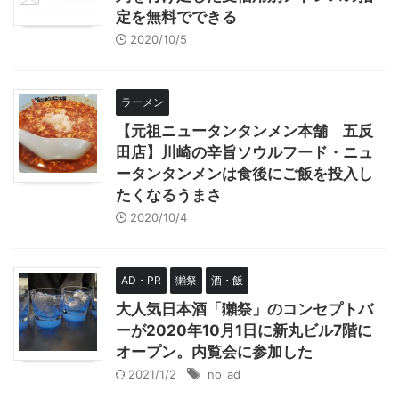
定を無料でできる
2020/10/5
ラーメン
【元祖ニュータンタンメン本舗 五反
田店】川崎の辛旨ソウルフード・ニュ
ータンタンメンは食後にご飯を投入し
たくなるうまさ
2020/10/4
AD・PR
獺祭
酒・飯
大人気日本酒「獺祭」のコンセプトバ
ーが2020年10月1日に新丸ビル7階に
オープン。内覧会に参加した
2021/1/2
no_ad