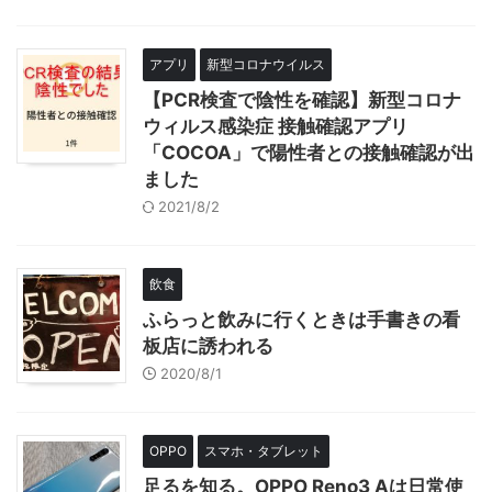
アプリ
新型コロナウイルス
【PCR検査で陰性を確認】新型コロナ
ウィルス感染症 接触確認アプリ
「COCOA」で陽性者との接触確認が出
ました
2021/8/2
飲食
ふらっと飲みに行くときは手書きの看
板店に誘われる
2020/8/1
OPPO
スマホ・タブレット
足るを知る。OPPO Reno3 Aは日常使