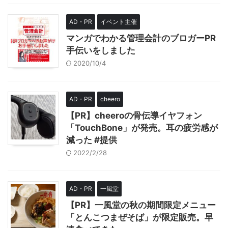
AD・PR
イベント主催
マンガでわかる管理会計のブロガーPR
手伝いをしました
2020/10/4
AD・PR
cheero
【PR】cheeroの骨伝導イヤフォン
「TouchBone」が発売。耳の疲労感が
減った #提供
2022/2/28
AD・PR
一風堂
【PR】一風堂の秋の期間限定メニュー
「とんこつまぜそば」が限定販売。早