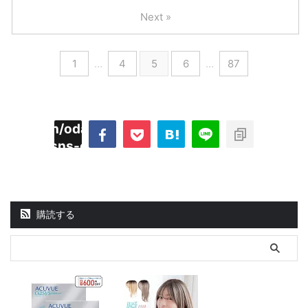
Next »
1
…
4
5
6
…
87
imyoojin/odaiji.com/public_html/blog/wp-
on
2
/plugins/sns-count-cache/sns-count-
line
hp
購読する