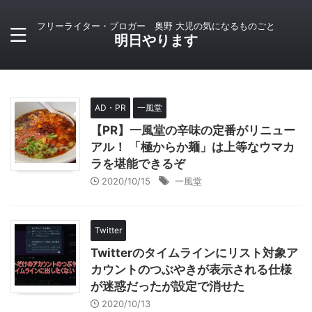
フリーライター・ブロガー 奥野 大児の気になるものごと
明日やります
AD・PR
一風堂
【PR】一風堂の辛味の定番がリニュー
アル！ 「極からか麺」は上等なウマカ
ラを堪能できるぞ
2020/10/15
一風堂
Twitter
Twitterのタイムラインにリスト対象ア
カウントのつぶやきが表示される仕様
が迷惑だったが設定で消せた
2020/10/13