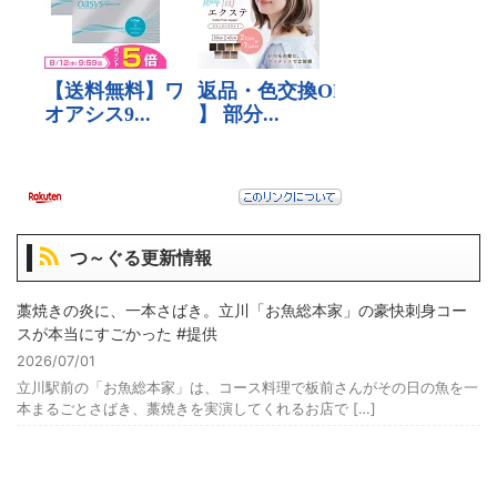
つ～ぐる更新情報
藁焼きの炎に、一本さばき。立川「お魚総本家」の豪快刺身コー
スが本当にすごかった #提供
2026/07/01
立川駅前の「お魚総本家」は、コース料理で板前さんがその日の魚を一
本まるごとさばき、藁焼きを実演してくれるお店で […]