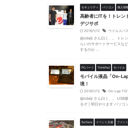
セキュリティ
パソコン
個人情
高齢者にITを！トレ
デジサポ
2016/1/12
ウイルスバ
@odaiji さん曰く、。
らいのサポートサービスなど
するのか ...
PCパーツ
ThinkPad
モバイル
モバイル液晶「On-Lap
境！
2016/1/12
On-Lap 110
@odaiji さん曰く、。 
るぞ | 明日やります パソコン
Surface
イベント主催
ファン