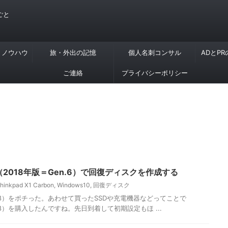
ごと
・ノウハウ
旅・外出の記憶
個人名刺コンサル
ADとP
ご連絡
プライバシーポリシー
rbon（2018年版＝Gen.6）で回復ディスクを作成する
hinkpad X1 Carbon
,
Windows10
,
回復ディスク
on （2018）をポチった。あわせて買ったSSDや充電機器などってことで
n （2018）を購入したんですね。先日到着して初期設定もほ ...