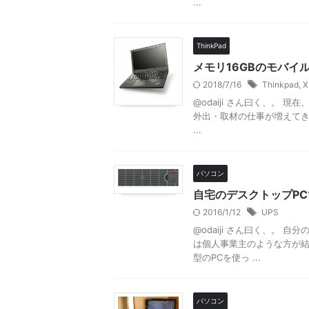
...
ThinkPad
メモリ16GBのモバイル
2018/7/16
Thinkpad
,
X
@odaiji さん曰く、。 現
外出・取材の仕事が増えて
...
パソコン
自宅のデスクトップPC
2016/1/12
UPS
@odaiji さん曰く、。
は個人事業主のような方が
型のPCを使っ ...
パソコン