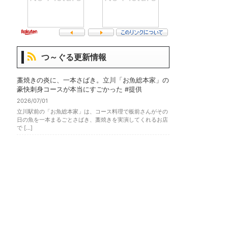
つ～ぐる更新情報
藁焼きの炎に、一本さばき。立川「お魚総本家」の
豪快刺身コースが本当にすごかった #提供
2026/07/01
立川駅前の「お魚総本家」は、コース料理で板前さんがその
日の魚を一本まるごとさばき、藁焼きを実演してくれるお店
で […]