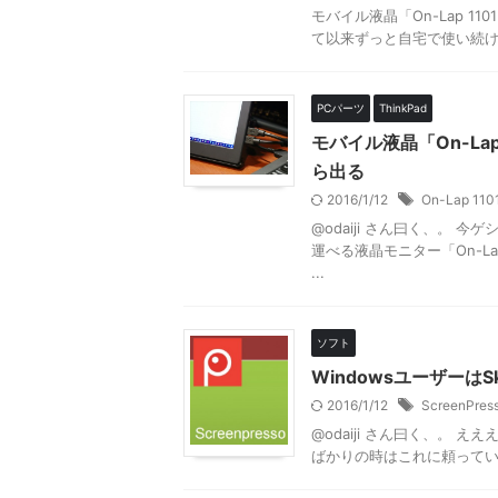
モバイル液晶「On-Lap 11
て以来ずっと自宅で使い続け、
PCパーツ
ThinkPad
モバイル液晶「On-La
ら出る
2016/1/12
On-Lap 110
@odaiji さん曰く、。 
運べる液晶モニター「On-L
...
ソフト
WindowsユーザーはS
2016/1/12
ScreenPres
@odaiji さん曰く、。 え
ばかりの時はこれに頼っていたので