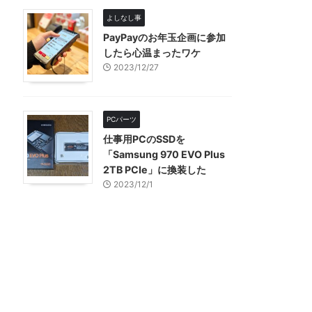
よしなし事
PayPayのお年玉企画に参加
したら心温まったワケ
2023/12/27
PCパーツ
仕事用PCのSSDを
「Samsung 970 EVO Plus
2TB PCIe」に換装した
2023/12/1