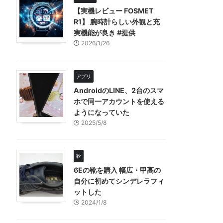
【実機レビュー FOSMET
R1】 腕時計らしい外観と充
実機能が良き #提供
2026/1/26
アプリ
AndroidのLINE、2台のスマ
ホで同一アカウントを使える
ようになっていた
2025/5/8
靴
6Eの靴を購入 幅広・甲高の
自分に初めてシンデレラフィ
ットした
2024/1/8