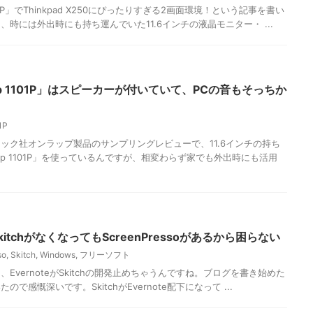
01P」でThinkpad X250にぴったりすぎる2画面環境！という記事を書い
時には外出時にも持ち運んでいた11.6インチの液晶モニター・ ...
p 1101P」はスピーカーが付いていて、PCの音もそっちか
1P
今ゲシック社オンラップ製品のサンプリングレビューで、11.6インチの持ち
ap 1101P」を使っているんですが、相変わらず家でも外出時にも活用
kitchがなくなってもScreenPressoがあるから困らない
so
,
Skitch
,
Windows
,
フリーソフト
ええ、EvernoteがSkitchの開発止めちゃうんですね。ブログを書き始めた
感慨深いです。SkitchがEvernote配下になって ...