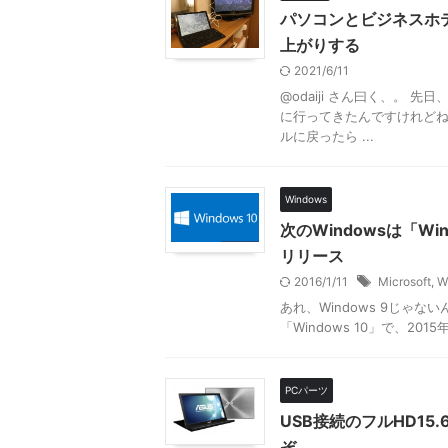
パソコンとビジネスホ
上がりする
2021/6/11
@odaiji さん曰く、。
に行ってきたんですけれどね
ルに戻ったら ...
Windows
次のWindowsは「W
リリース
2016/1/11
Microsoft
,
W
あれ、Windows 9じゃ
「Windows 10」で、2015
PCパーツ
USB接続のフルHD1
ぞ