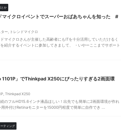
報とか
ンドマイクロイベントでスーパーおばあちゃんを知った #
スター
,
トレンドマイクロ
 トレンドマイクロさんが主催した高齢者にもITを十分活用していただけるく
を紹介するイベントに参加してきまして、 ・いやーここまでサポート
 1101P」でThinkpad X250にぴったりすぎる2画面環
1P
,
Thinkpad X250
USB接続のフルHD15.6インチ液晶ほしい！出先でも簡単に2画面環境が作れ
用外付けRetinaモニターを15000円程度で簡単に自作でき ...
ミーティング