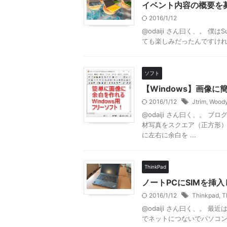
イベント内容の概要を
2016/1/12
@odaiji さん曰く、。 僕はS
ても楽しみだったんですけれ
ソフト
【Windows】画像
2016/1/12
Jtrim
,
Woody
@odaiji さん曰く、。
材写真をスクエア（正方形
に左右に余白を ...
ThinkPad
ノートPCにSIMを挿
2016/1/12
Thinkpad
,
T
@odaiji さん曰く、。
でネットにつないでパソコンで作