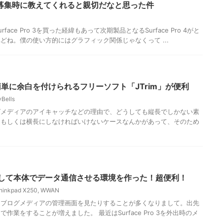
募集時に教えてくれると親切だなと思った件
urface Pro 3を買った経緯もあって次期製品となるSurface Pro 4がと
どね。僕の使い方的にはグラフィック関係じゃなくって ...
に簡単に余白を付けられるフリーソフト「JTrim」が便利
Bells
 ブログメディアのアイキャッチなどの理由で、どうしても縦長でしかない素
）もしくは横長にしなければいけないケースなんかがあって、そのため
入して本体でデータ通信させる環境を作った！超便利！
hinkpad X250
,
WWAN
 最近はブログメディアの管理画面を見たりすることが多くなりまして。出先
業をすることが増えました。 最近はSurface Pro 3を外出時のメ