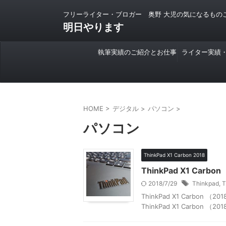
フリーライター・ブロガー 奥野 大児の気になるもの
明日やります
執筆実績のご紹介とお仕事
ライター実績
のご依頼について
HOME
>
デジタル
>
パソコン
>
パソコン
ThinkPad X1 Carbon 2018
ThinkPad X1 Ca
2018/7/29
Thinkpad
,
T
ThinkPad X1 Carb
ThinkPad X1 Carbo