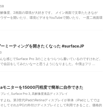
SB
解像度、2画面の環境が大好きです。 メイン画面で文章たたきなが
ウザーを開いたり、環境ビデオをYouTubeで開いたり。 一度二画面環
ユーザーミーティングを開きたくなった #surfaceJP
 3
記事 こんな感じでSurface Pro 3のことをつらつら書いているのですけれど。
で会話をしてみたいなーと思うようになりました。今僕はフリ ...
naモニターを15000円程度で簡単に自作できた
ィスプレイ
,
Surface Pro 3
,
高解像度液晶ディスプレイ
ね。第3世代iPadのRetinaディスプレイが単体（iPadとしてでは
そしてそれがPCの外付けディスプレイとして利用できること。価格的