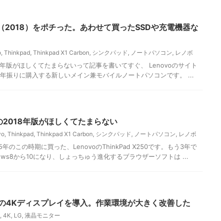
arbon （2018）をポチった。あわせて買ったSSDや充電機器な
o
,
Thinkpad
,
Thinkpad X1 Carbon
,
シンクパッド
,
ノートパソコン
,
レノボ
onの2018年版がほしくてたまらないって記事を書いてすぐ、 Lenovoのサイト
年振りに購入する新しいメイン兼モバイルノートパソコンです。 ...
rbonの2018年版がほしくてたまらない
vo
,
Thinkpad
,
Thinkpad X1 Carbon
,
シンクパッド
,
ノートパソコン
,
レノボ
のこの時期に買った、LenovoのThinkPad X250です。もう3年で
ows8から10になり、しょっちゅう進化するブラウザーソフトは ...
チの4Kディスプレイを導入。作業環境が大きく改善した
,
4K
,
LG
,
液晶モニター