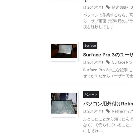
2016/1/11
MB168B+
,
U
パソコンで作業するなら、高
ら、サブ画面で資料用のブラ
境を経験してしま ...
Surface
Surface Pro 3の
2016/1/11
Surface Pro
Surface Pro 3の主な
せっかくだからユーザー同士
PCパーツ
パソコン用外付けReti
2016/1/11
Retinaデ
ふとしたことから知ったんですよ
なく）で売られていること。
にもそれ ...